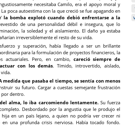
gustiosamente necesitaba Camilo, era el apoyo moral y
La poca autoestima con la que creció se fue apagando en
 Y
la bomba explotó cuando debió enfrentarse a la
revestido de una personalidad débil e insegura, que lo
riminación, la soledad y el aislamiento. El daño ya estaba
ñarían irreversiblemente el resto de su vida.
sfuerzo y superación, había llegado a ser un brillante
ordinaria para la formulación de proyectos financieros, la
os actuariales. Pero, en cambio,
careció siempre de
ractuar con los demás
. Tímido, introvertido, aislado,
 vida.
 A medida que pasaba el tiempo, se sentía con menos
struir su futuro. Cargar a cuestas semejante frustración
 por dentro.
 del alma, lo iba carcomiendo lentamente.
Su fuerza
 completo. Desbordado por la angustia que le produjo el
hija en un país lejano, a quien no podría ver crecer ni
ó en una profunda crisis nerviosa. Había tocado fondo.