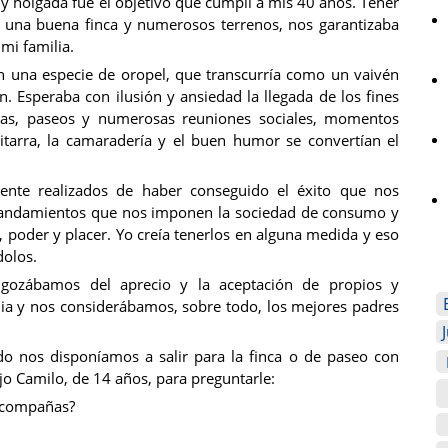
y holgada fue el objetivo que cumplí a mis 40 años. Tener
 una buena finca y numerosos terrenos, nos garantizaba
mi familia.
en una especie de oropel, que transcurría como un vaivén
ón. Esperaba con ilusión y ansiedad la llegada de los fines
stas, paseos y numerosas reuniones sociales, momentos
uitarra, la camaradería y el buen humor se convertían el
ente realizados de haber conseguido el éxito que nos
andamientos que nos imponen la sociedad de consumo y
 poder y placer. Yo creía tenerlos en alguna medida y eso
olos.
, gozábamos del aprecio y la aceptación de propios y
lia y nos considerábamos, sobre todo, los mejores padres
 nos disponíamos a salir para la finca o de paseo con
jo Camilo, de 14 años, para preguntarle:
 acompañas?