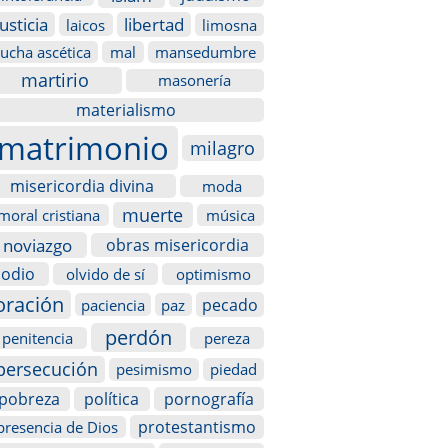
justicia
libertad
laicos
limosna
lucha ascética
mal
mansedumbre
martirio
masonería
materialismo
matrimonio
milagro
misericordia divina
moda
muerte
moral cristiana
música
noviazgo
obras misericordia
odio
olvido de sí
optimismo
oración
pecado
paciencia
paz
perdón
penitencia
pereza
persecución
pesimismo
piedad
pobreza
política
pornografía
protestantismo
presencia de Dios