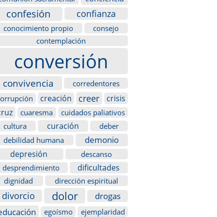
confesión
confianza
conocimiento propio
consejo
contemplación
conversión
convivencia
corredentores
creer
creación
crisis
corrupción
cruz
cuaresma
cuidados paliativos
curación
cultura
deber
demonio
debilidad humana
depresión
descanso
dificultades
desprendimiento
dignidad
dirección espiritual
dolor
divorcio
drogas
educación
egoísmo
ejemplaridad