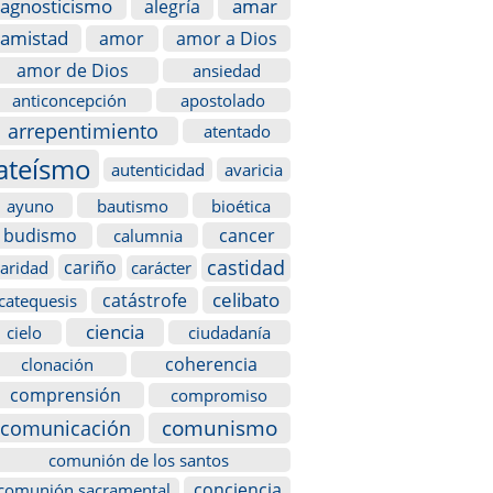
agnosticismo
amar
alegría
amistad
amor
amor a Dios
amor de Dios
ansiedad
anticoncepción
apostolado
arrepentimiento
atentado
ateísmo
autenticidad
avaricia
ayuno
bautismo
bioética
budismo
cancer
calumnia
castidad
cariño
caridad
carácter
celibato
catástrofe
catequesis
ciencia
cielo
ciudadanía
coherencia
clonación
comprensión
compromiso
comunismo
comunicación
comunión de los santos
conciencia
comunión sacramental