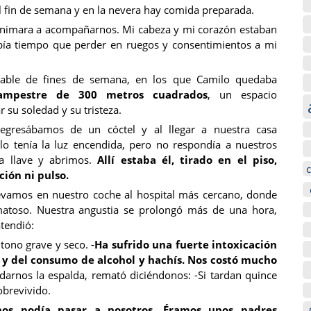
el fin de semana y en la nevera hay comida preparada.
e animara a acompañarnos. Mi cabeza y mi corazón estaban
abía tiempo que perder en ruegos y consentimientos a mi
able de fines de semana, en los que Camilo quedaba
ampestre de 300 metros cuadrados
, un espacio
 su soledad y su tristeza.
egresábamos de un cóctel y al llegar a nuestra casa
o tenía la luz encendida, pero no respondía a nuestros
a llave y abrimos.
Allí estaba él, tirado en el piso,
ción ni pulso.
levamos en nuestro coche al hospital más cercano, donde
matoso. Nuestra angustia se prolongó más de una hora,
atendió:
 tono grave y seco. -
Ha sufrido una fuerte intoxicación
as y del consumo de alcohol y hachís. Nos costó mucho
darnos la espalda, remató diciéndonos: -Si tardan quince
obrevivido.
nos podía pasar a nosotros. Éramos unos padres