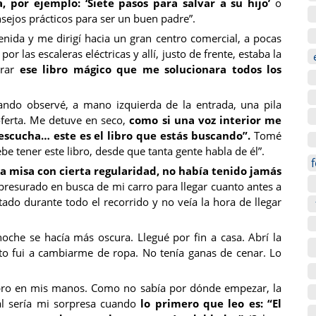
, por ejemplo: ‘Siete pasos para salvar a su hijo’
o
nsejos prácticos para ser un buen padre”.
ida y me dirigí hacia un gran centro comercial, a pocas
or las escaleras eléctricas y allí, justo de frente, estaba la
trar
ese libro mágico que me solucionara todos los
ndo observé, a mano izquierda de la entrada, una pila
ferta. Me detuve en seco,
como si una voz interior me
 escucha… este es el libro que estás buscando”.
Tomé
e tener este libro, desde que tanta gente habla de él”.
r a misa con cierta regularidad, no había tenido jamás
apresurado en busca de mi carro para llegar cuanto antes a
tado durante todo el recorrido y no veía la hora de llegar
oche se hacía más oscura. Llegué por fin a casa. Abrí la
ato fui a cambiarme de ropa. No tenía ganas de cenar. Lo
ibro en mis manos. Como no sabía por dónde empezar, la
ál sería mi sorpresa cuando
lo primero que leo es: “El