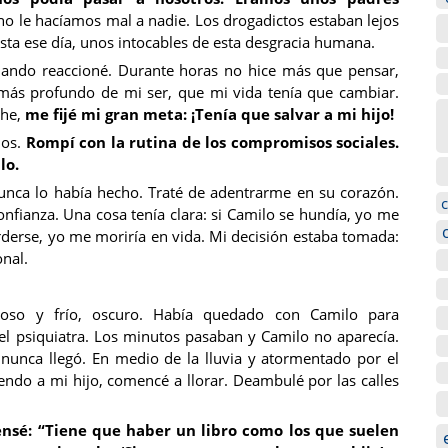
o le hacíamos mal a nadie. Los drogadictos estaban lejos
sta ese día, unos intocables de esta desgracia humana.
cuando reaccioné. Durante horas no hice más que pensar,
o más profundo de mi ser, que mi vida tenía que cambiar.
che,
me fijé mi gran meta: ¡Tenía que salvar a mi hijo!
ios.
Rompí con la rutina de los compromisos sociales.
lo.
unca lo había hecho. Traté de adentrarme en su corazón.
fianza. Una cosa tenía clara: si Camilo se hundía, yo me
perderse, yo me moriría en vida. Mi decisión estaba tomada:
onal.
ioso y frío, oscuro. Había quedado con Camilo para
el psiquiatra. Los minutos pasaban y Camilo no aparecía.
nunca llegó. En medio de la lluvia y atormentado por el
ndo a mi hijo, comencé a llorar. Deambulé por las calles
nsé: “Tiene que haber un libro como los que suelen