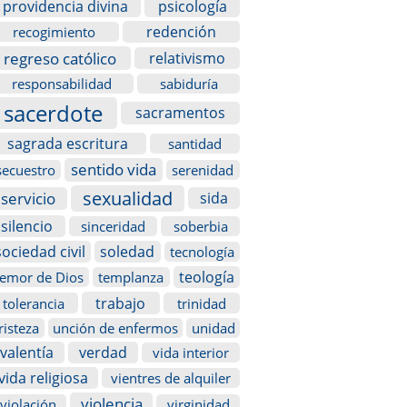
providencia divina
psicología
redención
recogimiento
regreso católico
relativismo
responsabilidad
sabiduría
sacerdote
sacramentos
sagrada escritura
santidad
sentido vida
secuestro
serenidad
sexualidad
servicio
sida
silencio
sinceridad
soberbia
sociedad civil
soledad
tecnología
teología
temor de Dios
templanza
trabajo
tolerancia
trinidad
risteza
unción de enfermos
unidad
valentía
verdad
vida interior
vida religiosa
vientres de alquiler
violencia
violación
virginidad