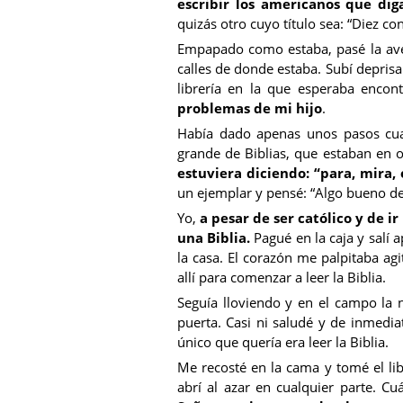
escribir los americanos que diga
quizás otro cuyo título sea: “Diez co
Empapado como estaba, pasé la aven
calles de donde estaba. Subí deprisa p
librería en la que esperaba encon
problemas de mi hijo
.
Había dado apenas unos pasos cua
grande de Biblias, que estaban en o
estuviera diciendo: “para, mira,
un ejemplar y pensé: “Algo bueno deb
Yo,
a pesar de ser católico y de i
una Biblia.
Pagué en la caja y salí 
la casa. El corazón me palpitaba agi
allí para comenzar a leer la Biblia.
Seguía lloviendo y en el campo la n
puerta. Casi ni saludé y de inmedi
único que quería era leer la Biblia.
Me recosté en la cama y tomé el l
abrí al azar en cualquier parte. Cu