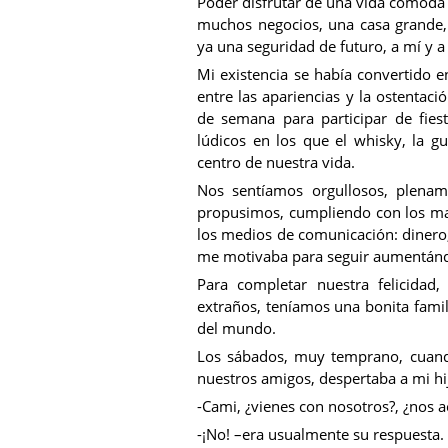
Poder disfrutar de una vida cómoda 
muchos negocios, una casa grande,
ya una seguridad de futuro, a mí y a 
Mi existencia se había convertido 
entre las apariencias y la ostentaci
de semana para participar de fie
lúdicos en los que el whisky, la g
centro de nuestra vida.
Nos sentíamos orgullosos, plenam
propusimos, cumpliendo con los m
los medios de comunicación: dinero,
me motivaba para seguir aumentánd
Para completar nuestra felicidad
extraños, teníamos una bonita fami
del mundo.
Los sábados, muy temprano, cuando
nuestros amigos, despertaba a mi hi
-Cami, ¿vienes con nosotros?, ¿nos
-¡No! –era usualmente su respuesta.