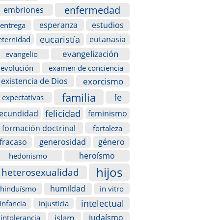
enfermedad
embriones
esperanza
estudios
entrega
eucaristía
eutanasia
eternidad
evangelización
evangelio
evolución
examen de conciencia
exorcismo
existencia de Dios
familia
fe
expectativas
felicidad
fecundidad
feminismo
formación doctrinal
fortaleza
fracaso
generosidad
género
heroísmo
hedonismo
hijos
heterosexualidad
humildad
hinduísmo
in vitro
intelectual
infancia
injusticia
islam
judaísmo
intolerancia