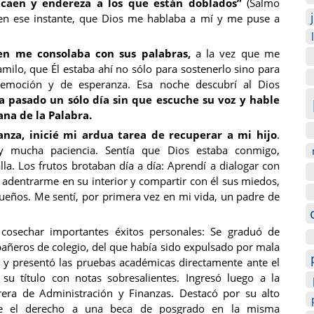
 caen y endereza a los que están doblados”
(Salmo
í en ese instante, que Dios me hablaba a mí y me puse a
en me consolaba con sus palabras,
a la vez que me
milo, que Él estaba ahí no sólo para sostenerlo sino para
 emoción y de esperanza. Esa noche descubrí al Dios
 pasado un sólo día sin que escuche su voz y hable
ana de la Palabra.
anza, inicié mi ardua tarea de recuperar a mi hijo
.
y mucha paciencia. Sentía que Dios estaba conmigo,
la. Los frutos brotaban día a día: Aprendí a dialogar con
adentrarme en su interior y compartir con él sus miedos,
ueños. Me sentí, por primera vez en mi vida, un padre de
cosechar importantes éxitos personales: Se graduó de
añeros de colegio, del que había sido expulsado por mala
 y presentó las pruebas académicas directamente ante el
su título con notas sobresalientes. Ingresó luego a la
rera de Administración y Finanzas. Destacó por su alto
e el derecho a una beca de posgrado en la misma