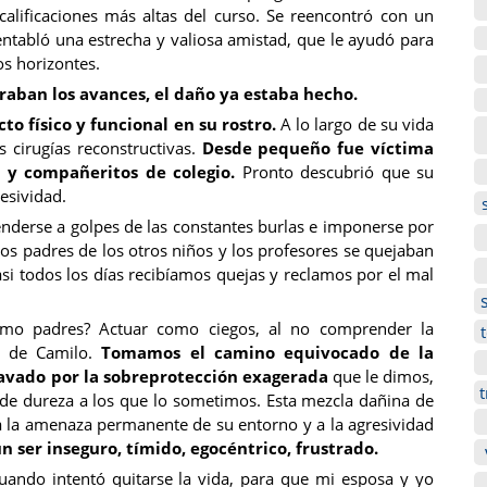
calificaciones más altas del curso. Se reencontró con un
ntabló una estrecha y valiosa amistad, que le ayudó para
os horizontes.
aban los avances, el daño ya estaba hecho.
o físico y funcional en su rostro.
A lo largo de su vida
 cirugías reconstructivas.
Desde pequeño fue víctima
 y compañeritos de colegio.
Pronto descubrió que su
esividad.
enderse a golpes de las constantes burlas e imponerse por
 Los padres de los otros niños y los profesores se quejaban
i todos los días recibíamos quejas y reclamos por el mal
omo padres? Actuar como ciegos, al no comprender la
d de Camilo.
Tomamos el camino equivocado de la
gravado por la sobreprotección exagerada
que le dimos,
t
de dureza a los que lo sometimos. Esta mezcla dañina de
a la amenaza permanente de su entorno y a la agresividad
n ser inseguro, tímido, egocéntrico, frustrado.
uando intentó quitarse la vida, para que mi esposa y yo