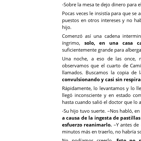
-Sobre la mesa te dejo dinero para 
Pocas veces le insistía para que s
puestos en otros intereses y no h
hijo.
Comenzó así una cadena intermin
íngrimo,
solo, en una casa c
suficientemente grande para albergar
Una noche, a eso de las once, r
observamos que el cuarto de Camil
llamados. Buscamos la copia de l
convulsionando y casi sin respira
Rápidamente, lo levantamos y lo l
llegó inconsciente y en estado co
hasta cuando salió el doctor que lo 
-Su hijo tuvo suerte. –Nos habló, en
a causa de la ingesta de pastill
esfuerzo reanimarlo.
–Y antes de 
minutos más en traerlo, no habría s
No podíamos creerlo.
Esto no 