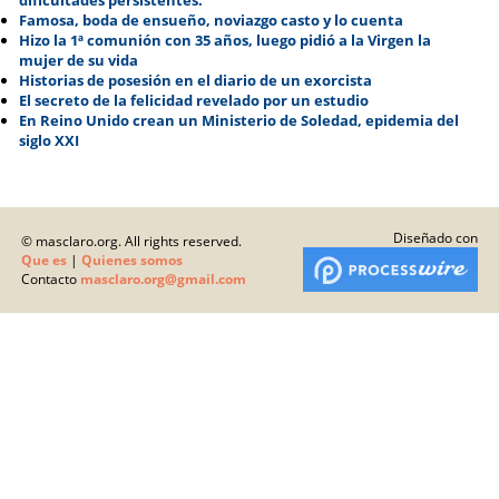
dificultades persistentes.
Famosa, boda de ensueño, noviazgo casto y lo cuenta
Hizo la 1ª comunión con 35 años, luego pidió a la Virgen la
mujer de su vida
Historias de posesión en el diario de un exorcista
El secreto de la felicidad revelado por un estudio
En Reino Unido crean un Ministerio de Soledad, epidemia del
siglo XXI
Diseñado con
© masclaro.org. All rights reserved.
Que es
|
Quienes somos
Contacto
masclaro.org@gmail.com