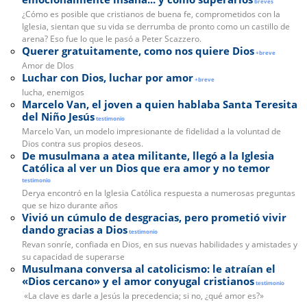
breves
¿Cómo es posible que cristianos de buena fe, comprometidos con la
Iglesia, sientan que su vida se derrumba de pronto como un castillo de
arena? Eso fue lo que le pasó a Peter Scazzero.
Querer gratuitamente, como nos quiere Dios
+breve
Amor de DIos
Luchar con Dios, luchar por amor
+breve
lucha, enemigos
Marcelo Van, el joven a quien hablaba Santa Teresita
del Niño Jesús
testimonio
Marcelo Van, un modelo impresionante de fidelidad a la voluntad de
Dios contra sus propios deseos.
De musulmana a atea militante, llegó a la Iglesia
Católica al ver un Dios que era amor y no temor
testimonio
Derya encontró en la Iglesia Católica respuesta a numerosas preguntas
que se hizo durante años
Vivió un cúmulo de desgracias, pero prometió vivir
dando gracias a Dios
testimonio
Revan sonríe, confiada en Dios, en sus nuevas habilidades y amistades y
su capacidad de superarse
Musulmana conversa al catolicismo: le atraían el
«Dios cercano» y el amor conyugal cristianos
testimonio
«La clave es darle a Jesús la precedencia; si no, ¿qué amor es?»