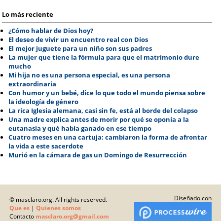
Lo más reciente
¿Cómo hablar de Dios hoy?
El deseo de vivir un encuentro real con Dios
El mejor juguete para un niño son sus padres
La mujer que tiene la fórmula para que el matrimonio dure
mucho
Mi hija no es una persona especial, es una persona
extraordinaria
Con humor y un bebé, dice lo que todo el mundo piensa sobre
la ideología de género
La rica Iglesia alemana, casi sin fe, está al borde del colapso
Una madre explica antes de morir por qué se oponía a la
eutanasia y qué había ganado en ese tiempo
Cuatro meses en una cartuja: cambiaron la forma de afrontar
la vida a este sacerdote
Murió en la cámara de gas un Domingo de Resurrección
Diseñado con
© masclaro.org. All rights reserved.
Que es
|
Quienes somos
Contacto
masclaro.org@gmail.com