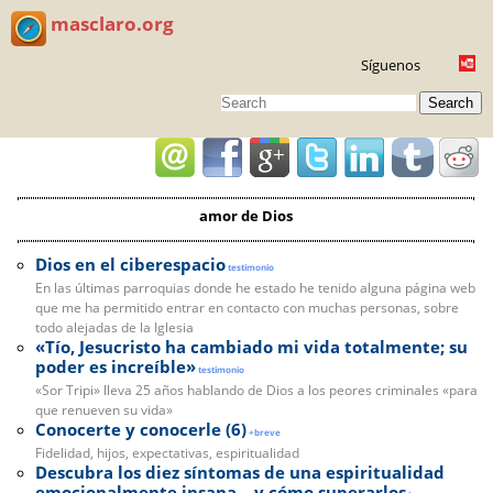
masclaro.org
Síguenos
Search
amor de Dios
Dios en el ciberespacio
testimonio
En las últimas parroquias donde he estado he tenido alguna página web
que me ha permitido entrar en contacto con muchas personas, sobre
todo alejadas de la Iglesia
«Tío, Jesucristo ha cambiado mi vida totalmente; su
poder es increíble»
testimonio
«Sor Tripi» lleva 25 años hablando de Dios a los peores criminales «para
que renueven su vida»
Conocerte y conocerle (6)
+breve
Fidelidad, hijos, expectativas, espiritualidad
Descubra los diez síntomas de una espiritualidad
emocionalmente insana... y cómo superarlos